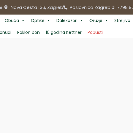
81
Nova Cesta 136, Zagreb
Poslovnica Zagreb 01 7798 9
Obuća
Optike
Dalekozori
Oružje
Streljivo
onudi
Poklon bon
10 godina Kettner
Popusti