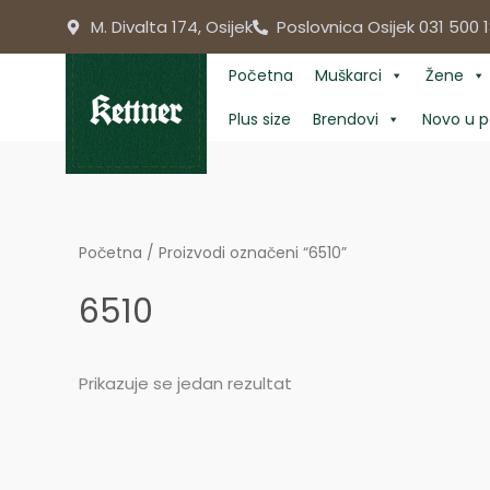
Skip
M. Divalta 174, Osijek
Poslovnica Osijek 031 500 1
to
content
Početna
Muškarci
Žene
Plus size
Brendovi
Novo u p
Početna
/ Proizvodi označeni “6510”
6510
Prikazuje se jedan rezultat