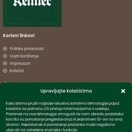
Korisni linkovi
Politika privatnosti
Uvjeti korištenja
Impressum
Kolačići
Načini plaćanja
Upravljajte kolačićima
Uvjeti dostave
Reklamacije i povrat
Kako bismo pružili najbolje iskustvo, koristimo tehnologije poput
kolačića za pohranu i/ili pristup informacijama o uređaju.
Pristanak na ove tehnologije omogućit će nam obradu podataka
Informacije
kao što su ponašanje pregledavanja ili jedinstveni ID-ovi na ovoj
stranici. Nepristanak ili povlačenje pristanka može negativno
info-hr@kettner.com
utjecati na određene značajke i funkcije.