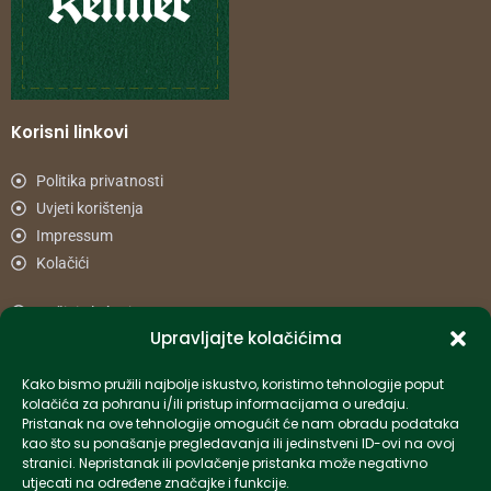
Korisni linkovi
Politika privatnosti
Uvjeti korištenja
Impressum
Kolačići
Načini plaćanja
Upravljajte kolačićima
Uvjeti dostave
Reklamacije i povrat
Kako bismo pružili najbolje iskustvo, koristimo tehnologije poput
kolačića za pohranu i/ili pristup informacijama o uređaju.
Pristanak na ove tehnologije omogućit će nam obradu podataka
Informacije
kao što su ponašanje pregledavanja ili jedinstveni ID-ovi na ovoj
stranici. Nepristanak ili povlačenje pristanka može negativno
info-hr@kettner.com
utjecati na određene značajke i funkcije.