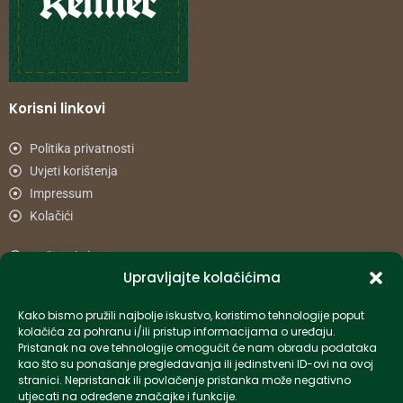
Korisni linkovi
Politika privatnosti
Uvjeti korištenja
Impressum
Kolačići
Načini plaćanja
Upravljajte kolačićima
Uvjeti dostave
Reklamacije i povrat
Kako bismo pružili najbolje iskustvo, koristimo tehnologije poput
kolačića za pohranu i/ili pristup informacijama o uređaju.
Pristanak na ove tehnologije omogućit će nam obradu podataka
Informacije
kao što su ponašanje pregledavanja ili jedinstveni ID-ovi na ovoj
stranici. Nepristanak ili povlačenje pristanka može negativno
info-hr@kettner.com
utjecati na određene značajke i funkcije.