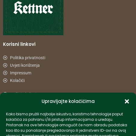
Korisni linkovi
Politika privatnosti
Uvjeti korištenja
Impressum
Kolačići
Načini plaćanja
Upravljajte kolačićima
Uvjeti dostave
Reklamacije i povrat
Kako bismo pružili najbolje iskustvo, koristimo tehnologije poput
kolačića za pohranu i/ili pristup informacijama o uređaju.
Pristanak na ove tehnologije omogućit će nam obradu podataka
Informacije
kao što su ponašanje pregledavanja ili jedinstveni ID-ovi na ovoj
stranici. Nepristanak ili povlačenje pristanka može negativno