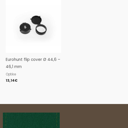
Eurohunt flip cover Ø 44,6 –
46,1 mm
Optike
13,14
€