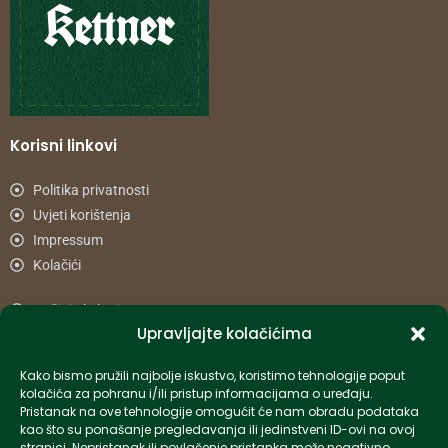
Korisni linkovi
Politika privatnosti
Uvjeti korištenja
Impressum
Kolačići
Načini plaćanja
Upravljajte kolačićima
Uvjeti dostave
Reklamacije i povrat
Kako bismo pružili najbolje iskustvo, koristimo tehnologije poput
kolačića za pohranu i/ili pristup informacijama o uređaju.
Pristanak na ove tehnologije omogućit će nam obradu podataka
Informacije
kao što su ponašanje pregledavanja ili jedinstveni ID-ovi na ovoj
stranici. Nepristanak ili povlačenje pristanka može negativno