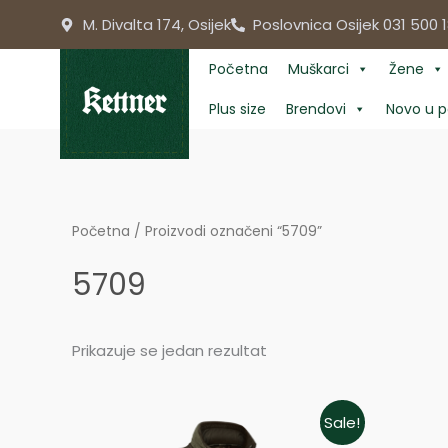
Skip
M. Divalta 174, Osijek
Poslovnica Osijek 031 500 1
to
content
Početna
Muškarci
Žene
Plus size
Brendovi
Novo u p
Početna
/ Proizvodi označeni “5709”
5709
Prikazuje se jedan rezultat
Original
Current
Sale!
price
price