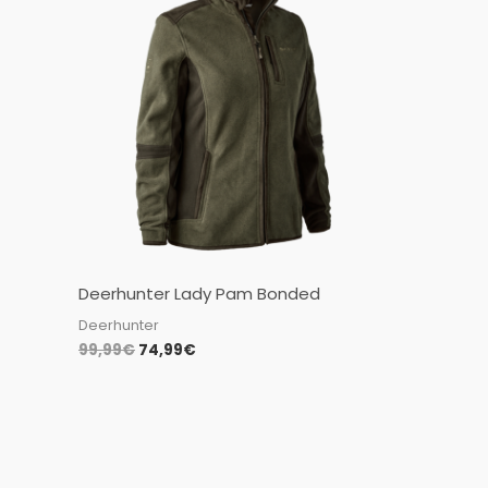
was:
is:
99,99€.
74,99€.
Deerhunter Lady Pam Bonded
Deerhunter
99,99
€
74,99
€