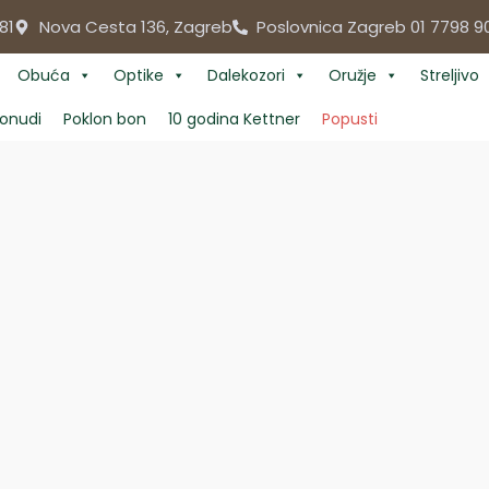
81
Nova Cesta 136, Zagreb
Poslovnica Zagreb 01 7798 9
Obuća
Optike
Dalekozori
Oružje
Streljivo
onudi
Poklon bon
10 godina Kettner
Popusti