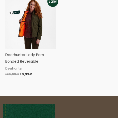
Sale!
price
price
was:
is:
129,99€.
90,99€.
Deerhunter Lady Pam
Bonded Reversible
Deerhunter
129,99
€
90,99
€