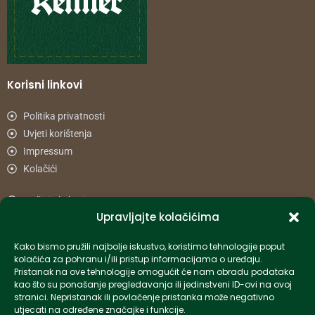
Korisni linkovi
Politika privatnosti
Uvjeti korištenja
Impressum
Kolačići
Načini plaćanja
Upravljajte kolačićima
Uvjeti dostave
Reklamacije i povrat
Kako bismo pružili najbolje iskustvo, koristimo tehnologije poput
kolačića za pohranu i/ili pristup informacijama o uređaju.
Pristanak na ove tehnologije omogućit će nam obradu podataka
Informacije
kao što su ponašanje pregledavanja ili jedinstveni ID-ovi na ovoj
stranici. Nepristanak ili povlačenje pristanka može negativno
info-hr@kettner.com
utjecati na određene značajke i funkcije.