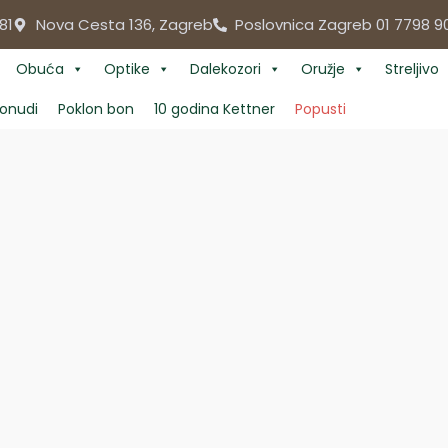
81
Nova Cesta 136, Zagreb
Poslovnica Zagreb 01 7798 9
Obuća
Optike
Dalekozori
Oružje
Streljivo
onudi
Poklon bon
10 godina Kettner
Popusti