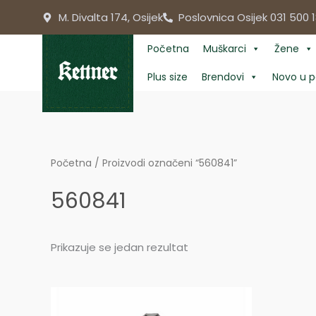
Skip
M. Divalta 174, Osijek
Poslovnica Osijek 031 500 1
to
content
Početna
Muškarci
Žene
Plus size
Brendovi
Novo u p
Početna
/ Proizvodi označeni “560841”
560841
Prikazuje se jedan rezultat