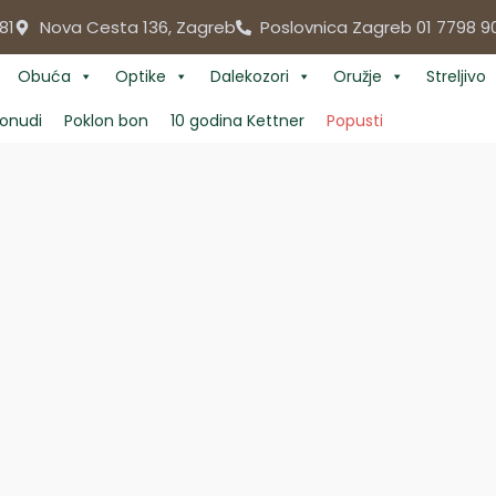
81
Nova Cesta 136, Zagreb
Poslovnica Zagreb 01 7798 9
Obuća
Optike
Dalekozori
Oružje
Streljivo
onudi
Poklon bon
10 godina Kettner
Popusti