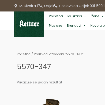
Skip
M. Divalta 174, Osijek
Poslovnica Osijek 031 500 1
to
content
Početna
Muškarci
Žene
Plus size
Brendovi
Novo u p
Početna
/ Proizvodi označeni “5570-347”
5570-347
Prikazuje se jedan rezultat