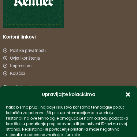
Korisni linkovi
Politika privatnosti
Uvjeti korištenja
Impressum
Kolačići
Načini plaćanja
Upravljajte kolačićima
Uvjeti dostave
Reklamacije i povrat
Kako bismo pružili najbolje iskustvo, koristimo tehnologije poput
kolačića za pohranu i/ili pristup informacijama o uređaju.
Pristanak na ove tehnologije omogućit će nam obradu podataka
Informacije
kao što su ponašanje pregledavanja ili jedinstveni ID-ovi na ovoj
stranici. Nepristanak ili povlačenje pristanka može negativno
info-hr@kettner.com
utjecati na određene značajke i funkcije.