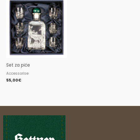
Set za piće
Accessorise
55,00
€