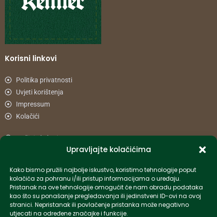
Korisni linkovi
Politika privatnosti
Uvjeti korištenja
Impressum
Kolačići
Načini plaćanja
Upravljajte kolačićima
Uvjeti dostave
Reklamacije i povrat
Kako bismo pružili najbolje iskustvo, koristimo tehnologije poput
kolačića za pohranu i/ili pristup informacijama o uređaju.
Pristanak na ove tehnologije omogućit će nam obradu podataka
Informacije
kao što su ponašanje pregledavanja ili jedinstveni ID-ovi na ovoj
stranici. Nepristanak ili povlačenje pristanka može negativno
info-hr@kettner.com
utjecati na određene značajke i funkcije.