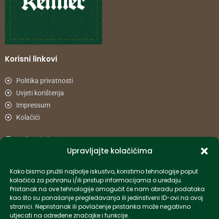
Korisni linkovi
Politika privatnosti
Uvjeti korištenja
Impressum
Kolačići
Načini plaćanja
Upravljajte kolačićima
Uvjeti dostave
Reklamacije i povrat
Kako bismo pružili najbolje iskustvo, koristimo tehnologije poput
kolačića za pohranu i/ili pristup informacijama o uređaju.
Pristanak na ove tehnologije omogućit će nam obradu podataka
Informacije
kao što su ponašanje pregledavanja ili jedinstveni ID-ovi na ovoj
stranici. Nepristanak ili povlačenje pristanka može negativno
info-hr@kettner.com
utjecati na određene značajke i funkcije.