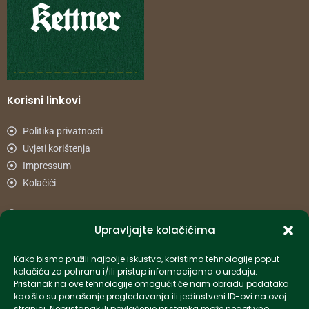
Korisni linkovi
Politika privatnosti
Uvjeti korištenja
Impressum
Kolačići
Načini plaćanja
Upravljajte kolačićima
Uvjeti dostave
Reklamacije i povrat
Kako bismo pružili najbolje iskustvo, koristimo tehnologije poput
kolačića za pohranu i/ili pristup informacijama o uređaju.
Pristanak na ove tehnologije omogućit će nam obradu podataka
Informacije
kao što su ponašanje pregledavanja ili jedinstveni ID-ovi na ovoj
stranici. Nepristanak ili povlačenje pristanka može negativno