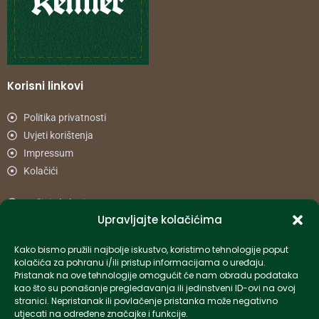
Korisni linkovi
Politika privatnosti
Uvjeti korištenja
Impressum
Kolačići
Načini plaćanja
Upravljajte kolačićima
Uvjeti dostave
Reklamacije i povrat
Kako bismo pružili najbolje iskustvo, koristimo tehnologije poput
kolačića za pohranu i/ili pristup informacijama o uređaju.
Pristanak na ove tehnologije omogućit će nam obradu podataka
Informacije
kao što su ponašanje pregledavanja ili jedinstveni ID-ovi na ovoj
stranici. Nepristanak ili povlačenje pristanka može negativno
info-hr@kettner.com
utjecati na određene značajke i funkcije.