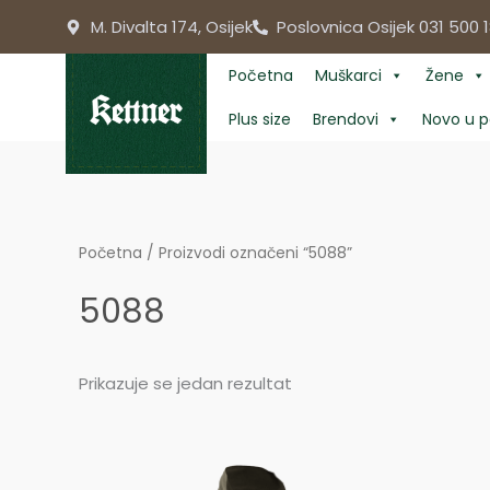
Skip
M. Divalta 174, Osijek
Poslovnica Osijek 031 500 1
to
content
Početna
Muškarci
Žene
Plus size
Brendovi
Novo u p
Početna
/ Proizvodi označeni “5088”
5088
Prikazuje se jedan rezultat