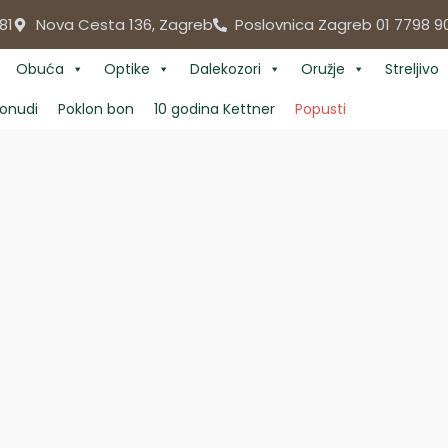
81
Nova Cesta 136, Zagreb
Poslovnica Zagreb 01 7798 9
Obuća
Optike
Dalekozori
Oružje
Streljivo
onudi
Poklon bon
10 godina Kettner
Popusti