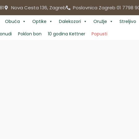
81
Nova Cesta 136, Zagreb
Poslovnica Zagreb 01 7798 9
Obuća
Optike
Dalekozori
Oružje
Streljivo
onudi
Poklon bon
10 godina Kettner
Popusti