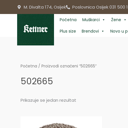
Skip
M. Divalta 174, Osijek
Poslovnica Osijek 031 500 1
to
content
Početna
Muškarci
Žene
Plus size
Brendovi
Novo u p
Početna
/ Proizvodi označeni “502665”
502665
Prikazuje se jedan rezultat