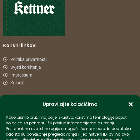
Korisni linkovi
Politika privatnosti
Uvjeti korištenja
Impressum
Kolačići
Načini plaćanja
Upravljajte kolačićima
Uvjeti dostave
Reklamacije i povrat
Kako bismo pružili najbolje iskustvo, koristimo tehnologije poput
kolačića za pohranu i/ili pristup informacijama o uređaju.
Pristanak na ove tehnologije omogućit će nam obradu podataka
Informacije
kao što su ponašanje pregledavanja ili jedinstveni ID-ovi na ovoj
stranici. Nepristanak ili povlačenje pristanka može negativno