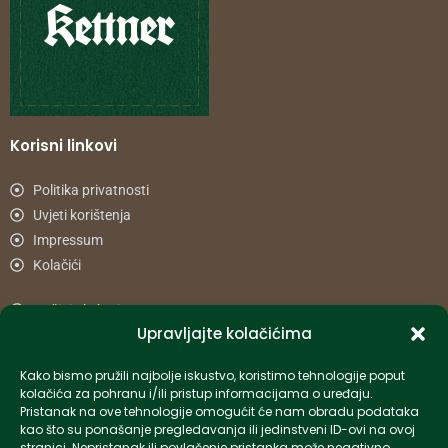
Korisni linkovi
Politika privatnosti
Uvjeti korištenja
Impressum
Kolačići
Načini plaćanja
Upravljajte kolačićima
Uvjeti dostave
Reklamacije i povrat
Kako bismo pružili najbolje iskustvo, koristimo tehnologije poput
kolačića za pohranu i/ili pristup informacijama o uređaju.
Pristanak na ove tehnologije omogućit će nam obradu podataka
Informacije
kao što su ponašanje pregledavanja ili jedinstveni ID-ovi na ovoj
stranici. Nepristanak ili povlačenje pristanka može negativno