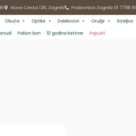
81
Nova Cesta 136, Zagreb
Poslovnica Zagreb 01 7798 9
Obuća
Optike
Dalekozori
Oružje
Streljivo
onudi
Poklon bon
10 godina Kettner
Popusti