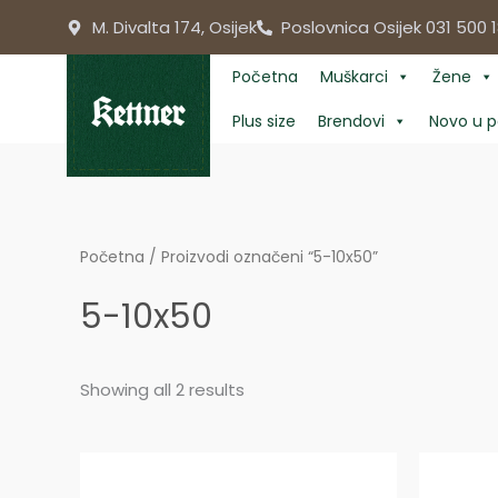
Skip
M. Divalta 174, Osijek
Poslovnica Osijek 031 500 1
to
content
Početna
Muškarci
Žene
Plus size
Brendovi
Novo u p
Početna
/ Proizvodi označeni “5-10x50”
5-10x50
Showing all 2 results