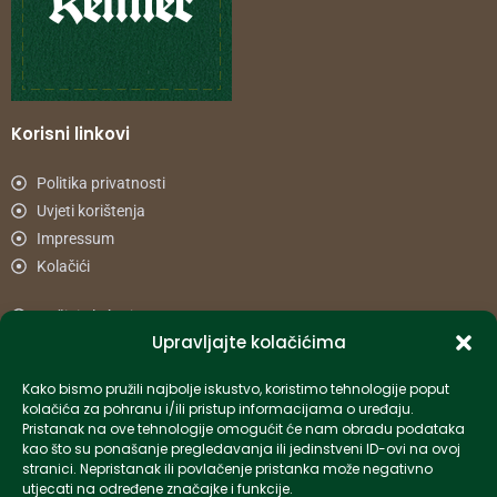
Korisni linkovi
Politika privatnosti
Uvjeti korištenja
Impressum
Kolačići
Načini plaćanja
Upravljajte kolačićima
Uvjeti dostave
Reklamacije i povrat
Kako bismo pružili najbolje iskustvo, koristimo tehnologije poput
kolačića za pohranu i/ili pristup informacijama o uređaju.
Pristanak na ove tehnologije omogućit će nam obradu podataka
Informacije
kao što su ponašanje pregledavanja ili jedinstveni ID-ovi na ovoj
stranici. Nepristanak ili povlačenje pristanka može negativno
info-hr@kettner.com
utjecati na određene značajke i funkcije.