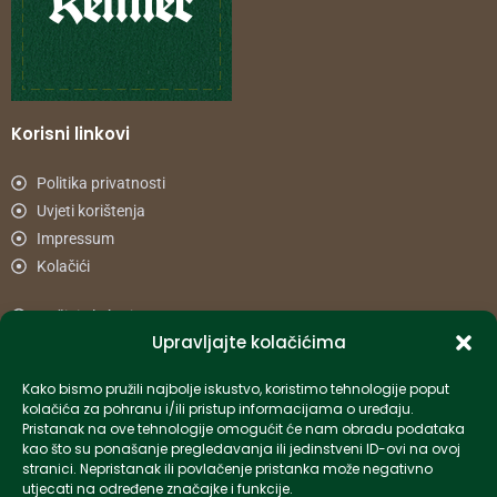
Korisni linkovi
Politika privatnosti
Uvjeti korištenja
Impressum
Kolačići
Načini plaćanja
Upravljajte kolačićima
Uvjeti dostave
Reklamacije i povrat
Kako bismo pružili najbolje iskustvo, koristimo tehnologije poput
kolačića za pohranu i/ili pristup informacijama o uređaju.
Pristanak na ove tehnologije omogućit će nam obradu podataka
Informacije
kao što su ponašanje pregledavanja ili jedinstveni ID-ovi na ovoj
stranici. Nepristanak ili povlačenje pristanka može negativno
info-hr@kettner.com
utjecati na određene značajke i funkcije.