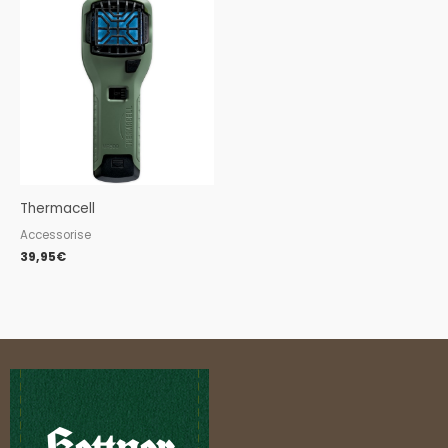
Thermacell
Accessorise
39,95
€