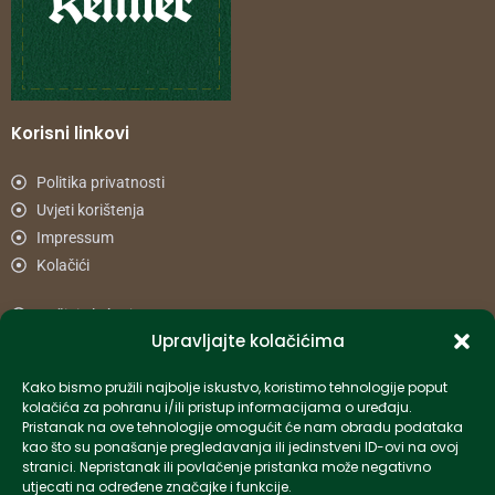
Korisni linkovi
Politika privatnosti
Uvjeti korištenja
Impressum
Kolačići
Načini plaćanja
Upravljajte kolačićima
Uvjeti dostave
Reklamacije i povrat
Kako bismo pružili najbolje iskustvo, koristimo tehnologije poput
kolačića za pohranu i/ili pristup informacijama o uređaju.
Pristanak na ove tehnologije omogućit će nam obradu podataka
Informacije
kao što su ponašanje pregledavanja ili jedinstveni ID-ovi na ovoj
stranici. Nepristanak ili povlačenje pristanka može negativno
info-hr@kettner.com
utjecati na određene značajke i funkcije.