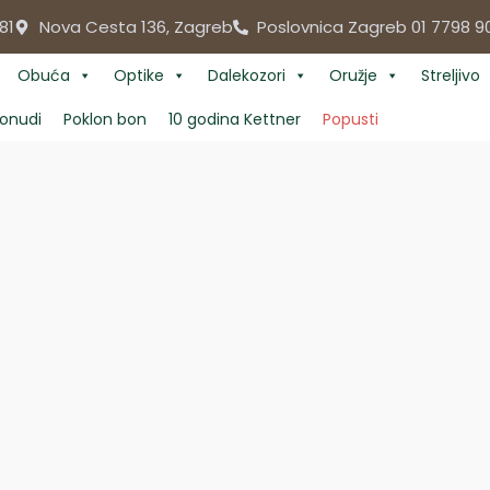
81
Nova Cesta 136, Zagreb
Poslovnica Zagreb 01 7798 9
Obuća
Optike
Dalekozori
Oružje
Streljivo
onudi
Poklon bon
10 godina Kettner
Popusti