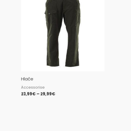
23,99€
through
29,99€
Hlače
Accessorise
23,99
€
–
29,99
€