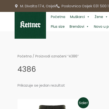
Skip
M. Divalta 174, Osijek
Poslovnica Osijek 031 500 1
to
content
Početna
Muškarci
Žene
Plus size
Brendovi
Novo u p
Početna
/ Proizvodi označeni “4386”
4386
Prikazuje se jedan rezultat
Price
Sale!
range: