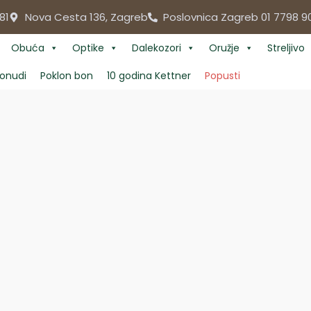
81
Nova Cesta 136, Zagreb
Poslovnica Zagreb 01 7798 9
Obuća
Optike
Dalekozori
Oružje
Streljivo
onudi
Poklon bon
10 godina Kettner
Popusti