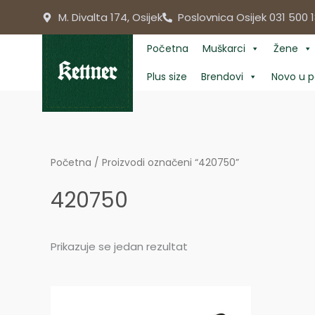
Skip
M. Divalta 174, Osijek
Poslovnica Osijek 031 500 1
to
content
Početna
Muškarci
Žene
Plus size
Brendovi
Novo u p
Početna
/ Proizvodi označeni “420750”
420750
Prikazuje se jedan rezultat