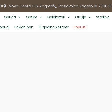
81
Nova Cesta 136, Zagreb
Poslovnica Zagreb 01 7798 9
Obuća
Optike
Dalekozori
Oružje
Streljivo
onudi
Poklon bon
10 godina Kettner
Popusti