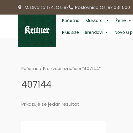
Skip
M. Divalta 174, Osijek
Poslovnica Osijek 031 500 1
to
content
Početna
Muškarci
Žene
Plus size
Brendovi
Novo u p
Početna
/ Proizvodi označeni “407144”
407144
Prikazuje se jedan rezultat