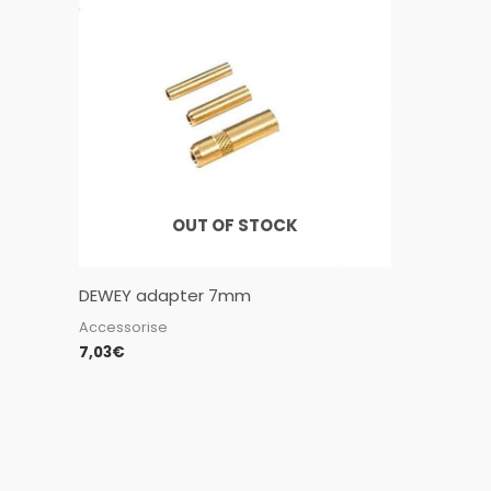
OUT OF STOCK
DEWEY adapter 7mm
Accessorise
7,03
€