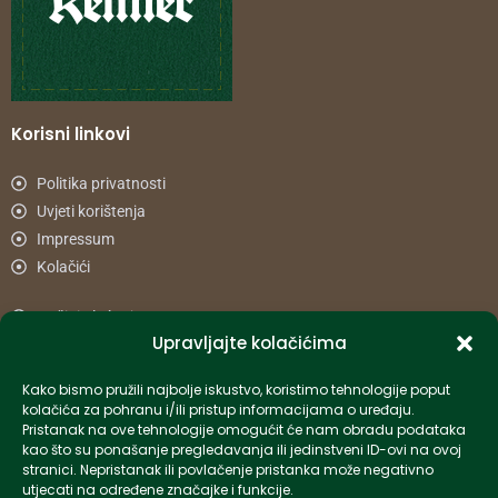
Korisni linkovi
Politika privatnosti
Uvjeti korištenja
Impressum
Kolačići
Načini plaćanja
Upravljajte kolačićima
Uvjeti dostave
Reklamacije i povrat
Kako bismo pružili najbolje iskustvo, koristimo tehnologije poput
kolačića za pohranu i/ili pristup informacijama o uređaju.
Pristanak na ove tehnologije omogućit će nam obradu podataka
Informacije
kao što su ponašanje pregledavanja ili jedinstveni ID-ovi na ovoj
stranici. Nepristanak ili povlačenje pristanka može negativno
info-hr@kettner.com
utjecati na određene značajke i funkcije.