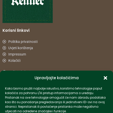
Korisni linkovi
Politika privatnosti
Uvjeti korištenja
Impressum
Kolačići
Načini plaćanja
Upravljajte kolačićima
Uvjeti dostave
Reklamacije i povrat
Kako bismo pružili najbolje iskustvo, koristimo tehnologije poput
kolačića za pohranu i/ili pristup informacijama o uređaju.
Pristanak na ove tehnologije omogućit će nam obradu podataka
Informacije
kao što su ponašanje pregledavanja ili jedinstveni ID-ovi na ovoj
stranici. Nepristanak ili povlačenje pristanka može negativno
info-hr@kettner.com
utjecati na određene značajke i funkcije.