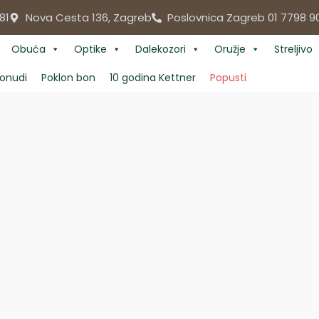
81
Nova Cesta 136, Zagreb
Poslovnica Zagreb 01 7798 9
Obuća
Optike
Dalekozori
Oružje
Streljivo
onudi
Poklon bon
10 godina Kettner
Popusti