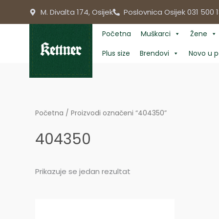
Skip
M. Divalta 174, Osijek
Poslovnica Osijek 031 500 1
to
content
Početna
Muškarci
Žene
Plus size
Brendovi
Novo u p
Početna
/ Proizvodi označeni “404350”
404350
Prikazuje se jedan rezultat