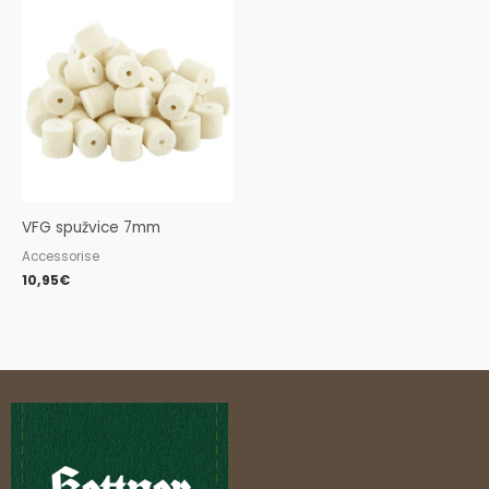
VFG spužvice 7mm
Accessorise
10,95
€