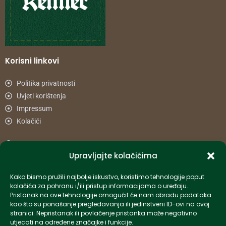
Korisni linkovi
Politika privatnosti
Uvjeti korištenja
Impressum
Kolačići
Načini plaćanja
Upravljajte kolačićima
Uvjeti dostave
Reklamacije i povrat
Kako bismo pružili najbolje iskustvo, koristimo tehnologije poput
kolačića za pohranu i/ili pristup informacijama o uređaju.
Pristanak na ove tehnologije omogućit će nam obradu podataka
Informacije
kao što su ponašanje pregledavanja ili jedinstveni ID-ovi na ovoj
stranici. Nepristanak ili povlačenje pristanka može negativno
info-hr@kettner.com
utjecati na određene značajke i funkcije.