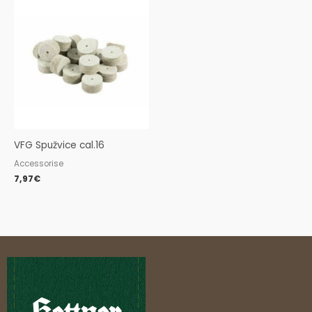
VFG Spužvice cal.16
Accessorise
7,97
€