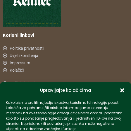
Korisni linkovi
Politika privatnosti
Uvjeti korištenja
Impressum
Kolačići
Načini plaćanja
Upravljajte kolačićima
Uvjeti dostave
Reklamacije i povrat
Kako bismo pružili najbolje iskustvo, koristimo tehnologije poput
kolačića za pohranu i/ili pristup informacijama o uređaju.
Pristanak na ove tehnologije omogućit će nam obradu podataka
Informacije
kao što su ponašanje pregledavanja ili jedinstveni ID-ovi na ovoj
stranici. Nepristanak ili povlačenje pristanka može negativno
info-hr@kettner.com
utjecati na određene značajke i funkcije.