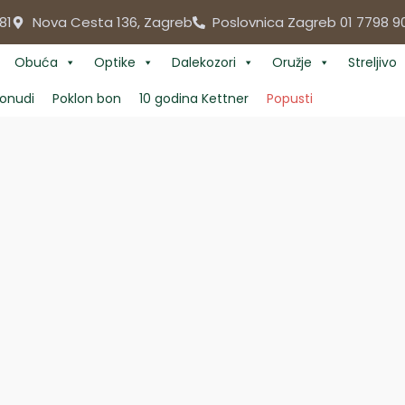
81
Nova Cesta 136, Zagreb
Poslovnica Zagreb 01 7798 9
Obuća
Optike
Dalekozori
Oružje
Streljivo
onudi
Poklon bon
10 godina Kettner
Popusti