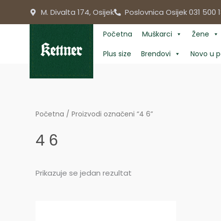
Skip
M. Divalta 174, Osijek
Poslovnica Osijek 031 500 1
to
content
Početna
Muškarci
Žene
Plus size
Brendovi
Novo u p
Početna
/ Proizvodi označeni “4 6”
4 6
Prikazuje se jedan rezultat