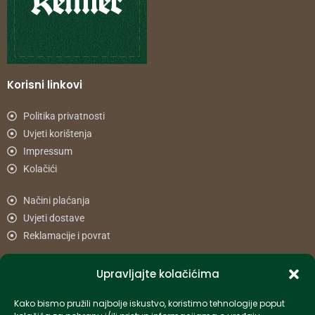
Korisni linkovi
Politika privatnosti
Uvjeti korištenja
Impressum
Kolačići
Načini plaćanja
Uvjeti dostave
Reklamacije i povrat
Upravljajte kolačićima
Informacije
Kako bismo pružili najbolje iskustvo, koristimo tehnologije poput
info-hr@kettner.com