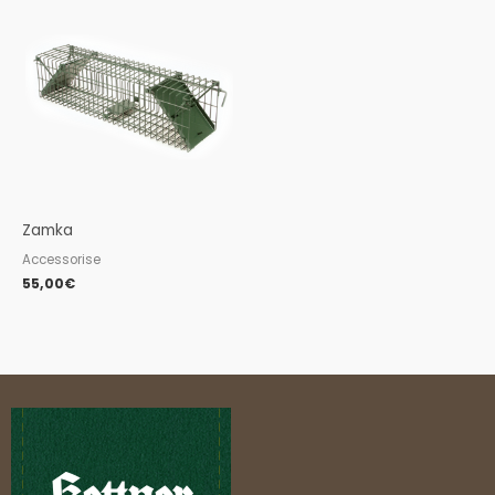
Zamka
Accessorise
55,00
€