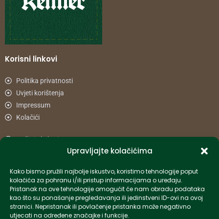
Korisni linkovi
Politika privatnosti
Uvjeti korištenja
Impressum
Kolačići
Načini plaćanja
Upravljajte kolačićima
Uvjeti dostave
Reklamacije i povrat
Kako bismo pružili najbolje iskustvo, koristimo tehnologije poput
kolačića za pohranu i/ili pristup informacijama o uređaju.
Pristanak na ove tehnologije omogućit će nam obradu podataka
Informacije
kao što su ponašanje pregledavanja ili jedinstveni ID-ovi na ovoj
stranici. Nepristanak ili povlačenje pristanka može negativno
info-hr@kettner.com
utjecati na određene značajke i funkcije.