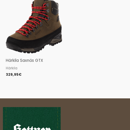
Härkila Saxnäs GTX
Härkila
329,95
€