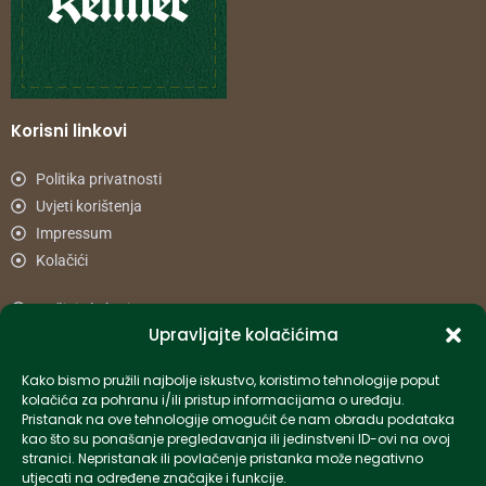
Korisni linkovi
Politika privatnosti
Uvjeti korištenja
Impressum
Kolačići
Načini plaćanja
Upravljajte kolačićima
Uvjeti dostave
Reklamacije i povrat
Kako bismo pružili najbolje iskustvo, koristimo tehnologije poput
kolačića za pohranu i/ili pristup informacijama o uređaju.
Pristanak na ove tehnologije omogućit će nam obradu podataka
Informacije
kao što su ponašanje pregledavanja ili jedinstveni ID-ovi na ovoj
stranici. Nepristanak ili povlačenje pristanka može negativno
info-hr@kettner.com
utjecati na određene značajke i funkcije.