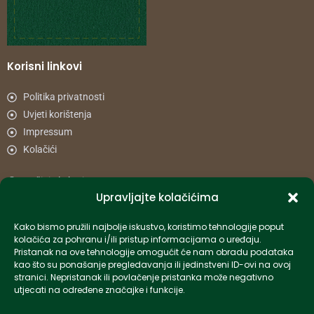
Korisni linkovi
Politika privatnosti
Uvjeti korištenja
Impressum
Kolačići
Načini plaćanja
Upravljajte kolačićima
Uvjeti dostave
Reklamacije i povrat
Kako bismo pružili najbolje iskustvo, koristimo tehnologije poput
kolačića za pohranu i/ili pristup informacijama o uređaju.
Pristanak na ove tehnologije omogućit će nam obradu podataka
Informacije
kao što su ponašanje pregledavanja ili jedinstveni ID-ovi na ovoj
stranici. Nepristanak ili povlačenje pristanka može negativno
info-hr@kettner.com
utjecati na određene značajke i funkcije.
Poslovnica Osijek 031 500 181