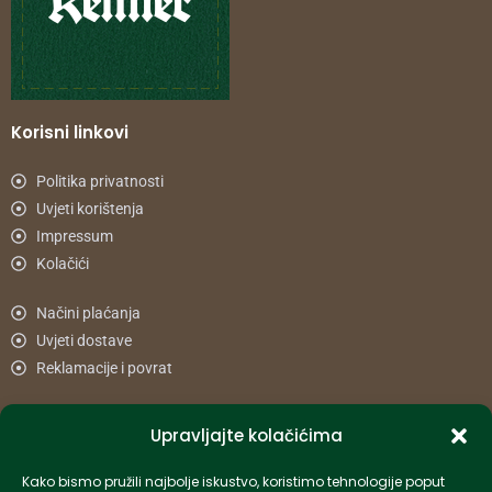
Korisni linkovi
Politika privatnosti
Uvjeti korištenja
Impressum
Kolačići
Načini plaćanja
Uvjeti dostave
Reklamacije i povrat
Informacije
Upravljajte kolačićima
info-hr@kettner.com
Kako bismo pružili najbolje iskustvo, koristimo tehnologije poput