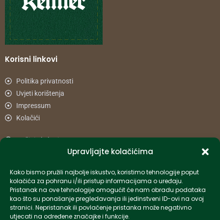
Korisni linkovi
Politika privatnosti
Uvjeti korištenja
Impressum
Kolačići
Načini plaćanja
Upravljajte kolačićima
Uvjeti dostave
Reklamacije i povrat
Kako bismo pružili najbolje iskustvo, koristimo tehnologije poput
kolačića za pohranu i/ili pristup informacijama o uređaju.
Pristanak na ove tehnologije omogućit će nam obradu podataka
Informacije
kao što su ponašanje pregledavanja ili jedinstveni ID-ovi na ovoj
stranici. Nepristanak ili povlačenje pristanka može negativno
info-hr@kettner.com
utjecati na određene značajke i funkcije.