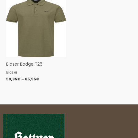
range:
59,95€
through
65,95€
Blaser Badge T26
Blaser
59,95
€
–
65,95
€