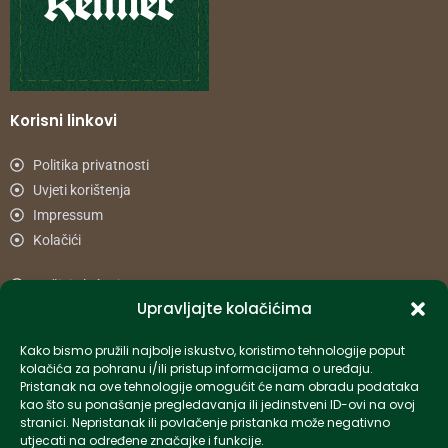
Korisni linkovi
Politika privatnosti
Uvjeti korištenja
Impressum
Kolačići
Načini plaćanja
Upravljajte kolačićima
Uvjeti dostave
Reklamacije i povrat
Kako bismo pružili najbolje iskustvo, koristimo tehnologije poput
kolačića za pohranu i/ili pristup informacijama o uređaju.
Pristanak na ove tehnologije omogućit će nam obradu podataka
Informacije
kao što su ponašanje pregledavanja ili jedinstveni ID-ovi na ovoj
stranici. Nepristanak ili povlačenje pristanka može negativno
info-hr@kettner.com
utjecati na određene značajke i funkcije.