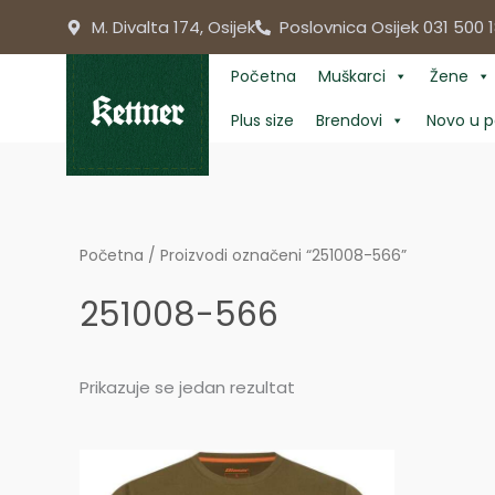
Skip
M. Divalta 174, Osijek
Poslovnica Osijek 031 500 1
to
content
Početna
Muškarci
Žene
Plus size
Brendovi
Novo u p
Početna
/ Proizvodi označeni “251008-566”
251008-566
Prikazuje se jedan rezultat
Price
range: