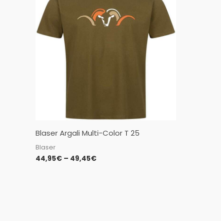
44,95€
through
49,45€
Blaser Argali Multi-Color T 25
Blaser
44,95
€
–
49,45
€