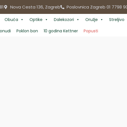
81
Nova Cesta 136, Zagreb
Poslovnica Zagreb 01 7798 9
Obuća
Optike
Dalekozori
Oružje
Streljivo
onudi
Poklon bon
10 godina Kettner
Popusti