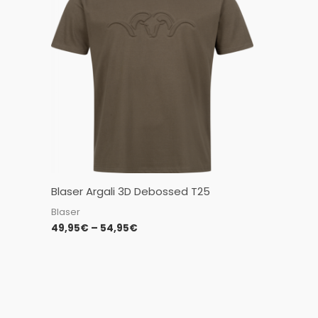
49,95€
through
54,95€
Blaser Argali 3D Debossed T25
Blaser
49,95
€
–
54,95
€