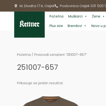
Skip
M. Divalta 174, Osijek
Poslovnica Osijek 031 500 1
to
content
Početna
Muškarci
Žene
Plus size
Brendovi
Novo u p
Početna
/ Proizvodi označeni “251007-657”
251007-657
Prikazuje se jedan rezultat
Price
range: