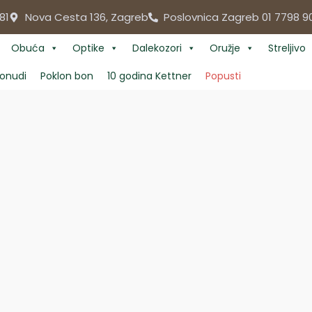
81
Nova Cesta 136, Zagreb
Poslovnica Zagreb 01 7798 9
Obuća
Optike
Dalekozori
Oružje
Streljivo
onudi
Poklon bon
10 godina Kettner
Popusti