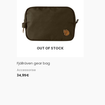
OUT OF STOCK
Fjällräven gear bag
Accessorise
34,95
€