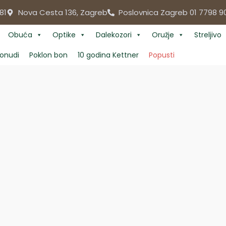
81
Nova Cesta 136, Zagreb
Poslovnica Zagreb 01 7798 9
Obuća
Optike
Dalekozori
Oružje
Streljivo
onudi
Poklon bon
10 godina Kettner
Popusti