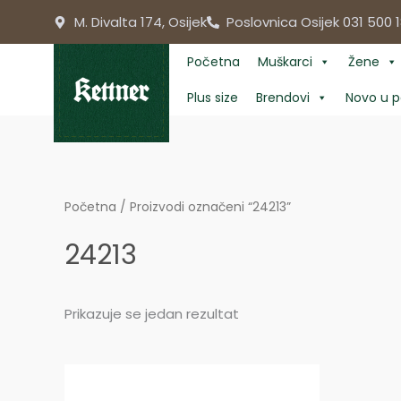
Skip
M. Divalta 174, Osijek
Poslovnica Osijek 031 500 1
to
content
Početna
Muškarci
Žene
Plus size
Brendovi
Novo u p
Početna
/ Proizvodi označeni “24213”
24213
Prikazuje se jedan rezultat