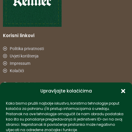
Korisni linkovi
Politika privatnosti
Uvjeti korištenja
Impressum
Kolačići
Načini plaćanja
Upravljajte kolačićima
Uvjeti dostave
Reklamacije i povrat
Kako bismo pružili najbolje iskustvo, koristimo tehnologije poput
kolačića za pohranu i/ili pristup informacijama o uređaju.
Pristanak na ove tehnologije omogućit će nam obradu podataka
Informacije
kao što su ponašanje pregledavanja ili jedinstveni ID-ovi na ovoj
stranici. Nepristanak ili povlačenje pristanka može negativno
info-hr@kettner.com
utjecati na određene značajke i funkcije.