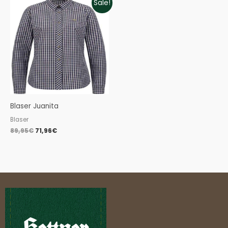
Sale!
price
price
was:
is:
89,95€.
71,96€.
Blaser Juanita
Blaser
89,95
€
71,96
€