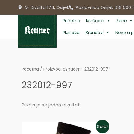
Skip
M. Divalta 174, Osijek
Poslovnica Osijek 031 500 1
to
content
Početna
Muškarci
Žene
Plus size
Brendovi
Novo u p
Početna
/ Proizvodi označeni “232012-997”
232012-997
Prikazuje se jedan rezultat
Original
Current
Sale!
price
price