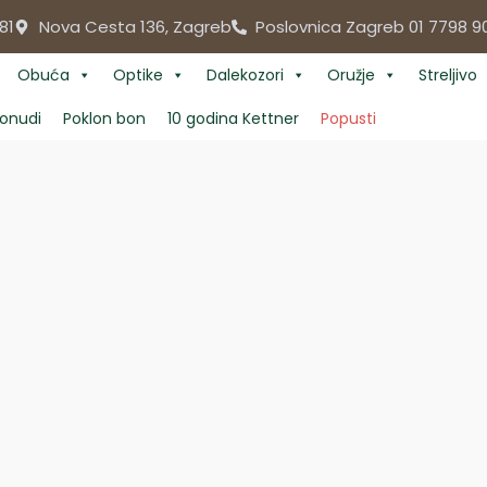
81
Nova Cesta 136, Zagreb
Poslovnica Zagreb 01 7798 9
Obuća
Optike
Dalekozori
Oružje
Streljivo
onudi
Poklon bon
10 godina Kettner
Popusti