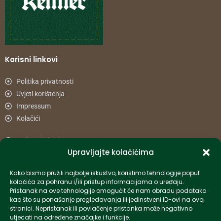
Korisni linkovi
Politika privatnosti
Uvjeti korištenja
Impressum
Kolačići
Načini plaćanja
Upravljajte kolačićima
Uvjeti dostave
Reklamacije i povrat
Kako bismo pružili najbolje iskustvo, koristimo tehnologije poput
kolačića za pohranu i/ili pristup informacijama o uređaju.
Pristanak na ove tehnologije omogućit će nam obradu podataka
Informacije
kao što su ponašanje pregledavanja ili jedinstveni ID-ovi na ovoj
stranici. Nepristanak ili povlačenje pristanka može negativno
info-hr@kettner.com
utjecati na određene značajke i funkcije.