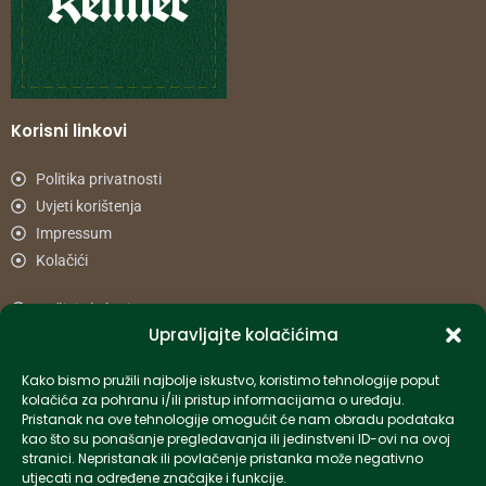
Korisni linkovi
Politika privatnosti
Uvjeti korištenja
Impressum
Kolačići
Načini plaćanja
Upravljajte kolačićima
Uvjeti dostave
Reklamacije i povrat
Kako bismo pružili najbolje iskustvo, koristimo tehnologije poput
kolačića za pohranu i/ili pristup informacijama o uređaju.
Pristanak na ove tehnologije omogućit će nam obradu podataka
Informacije
kao što su ponašanje pregledavanja ili jedinstveni ID-ovi na ovoj
stranici. Nepristanak ili povlačenje pristanka može negativno
info-hr@kettner.com
utjecati na određene značajke i funkcije.