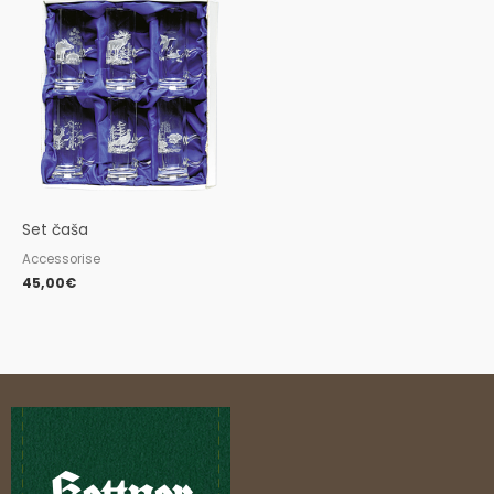
Set čaša
Accessorise
45,00
€