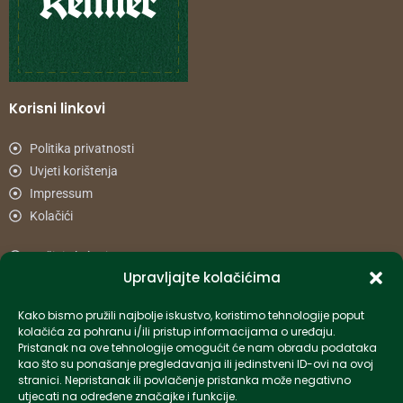
Korisni linkovi
Politika privatnosti
Uvjeti korištenja
Impressum
Kolačići
Načini plaćanja
Upravljajte kolačićima
Uvjeti dostave
Reklamacije i povrat
Kako bismo pružili najbolje iskustvo, koristimo tehnologije poput
kolačića za pohranu i/ili pristup informacijama o uređaju.
Pristanak na ove tehnologije omogućit će nam obradu podataka
Informacije
kao što su ponašanje pregledavanja ili jedinstveni ID-ovi na ovoj
stranici. Nepristanak ili povlačenje pristanka može negativno
info-hr@kettner.com
utjecati na određene značajke i funkcije.