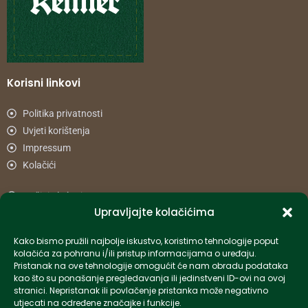
Korisni linkovi
Politika privatnosti
Uvjeti korištenja
Impressum
Kolačići
Načini plaćanja
Upravljajte kolačićima
Uvjeti dostave
Reklamacije i povrat
Kako bismo pružili najbolje iskustvo, koristimo tehnologije poput
kolačića za pohranu i/ili pristup informacijama o uređaju.
Pristanak na ove tehnologije omogućit će nam obradu podataka
Informacije
kao što su ponašanje pregledavanja ili jedinstveni ID-ovi na ovoj
stranici. Nepristanak ili povlačenje pristanka može negativno
info-hr@kettner.com
utjecati na određene značajke i funkcije.