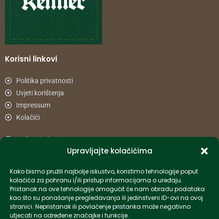
Korisni linkovi
Politika privatnosti
Uvjeti korištenja
Impressum
Kolačići
Načini plaćanja
Upravljajte kolačićima
Uvjeti dostave
Reklamacije i povrat
Kako bismo pružili najbolje iskustvo, koristimo tehnologije poput
kolačića za pohranu i/ili pristup informacijama o uređaju.
Pristanak na ove tehnologije omogućit će nam obradu podataka
Informacije
kao što su ponašanje pregledavanja ili jedinstveni ID-ovi na ovoj
stranici. Nepristanak ili povlačenje pristanka može negativno
info-hr@kettner.com
utjecati na određene značajke i funkcije.